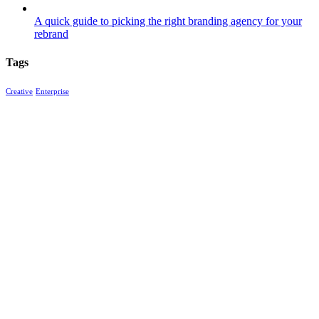
A quick guide to picking the right branding agency for your
rebrand
Tags
Creative
Enterprise