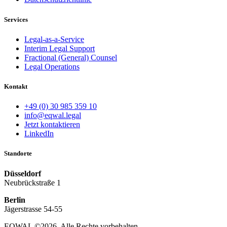
Services
Legal-as-a-Service
Interim Legal Support
Fractional (General) Counsel
Legal Operations
Kontakt
+49 (0) 30 985 359 10
info@eqwal.legal
Jetzt kontaktieren
LinkedIn
Standorte
Düsseldorf
Neubrückstraße 1
Berlin
Jägerstrasse 54-55
EQWAL ©
2026
. Alle Rechte vorbehalten.