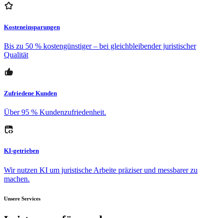
Kosteneinsparungen
Bis zu 50 % kostengünstiger – bei gleichbleibender juristischer
Qualität
Zufriedene Kunden
Über 95 % Kundenzufriedenheit.
KI-getrieben
Wir nutzen KI um juristische Arbeite präziser und messbarer zu
machen.
Unsere Services